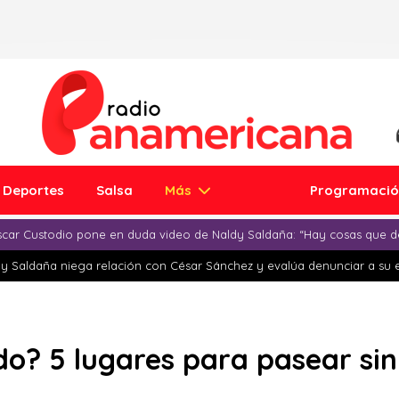
Deportes
Salsa
Más
Programaci
car Custodio pone en duda video de Naldy Saldaña: “Hay cosas que d
y Saldaña niega relación con César Sánchez y evalúa denunciar a su 
do? 5 lugares para pasear sin 