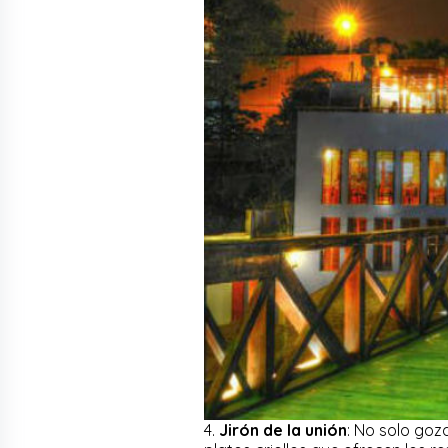
4.
Jirón de la unión
: No solo goz