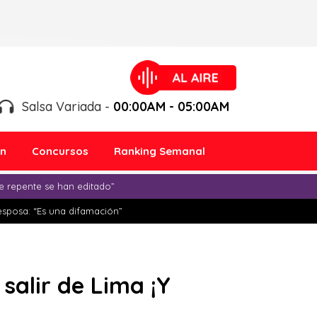
Salsa Variada -
00:00AM - 05:00AM
ón
Concursos
Ranking Semanal
e repente se han editado”
esposa: “Es una difamación”
salir de Lima ¡Y