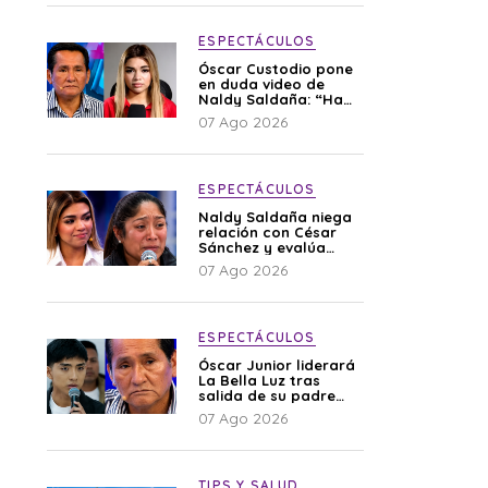
ESPECTÁCULOS
Óscar Custodio pone
en duda video de
Naldy Saldaña: “Hay
cosas que de repente
07 Ago 2026
se han editado”
ESPECTÁCULOS
Naldy Saldaña niega
relación con César
Sánchez y evalúa
denunciar a su
07 Ago 2026
esposa: “Es una
difamación”
ESPECTÁCULOS
Óscar Junior liderará
La Bella Luz tras
salida de su padre
por polémica con
07 Ago 2026
Naldy Saldaña
TIPS Y SALUD