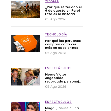
VIRALES
¿Por qué es feriado el
6 de agosto en Perú?
Esta es la historia
05 Ago 2026
TECNOLOGÍA
Por qué los peruanos
compran cada vez
más en apps chinas
05 Ago 2026
ESPECTÁCULOS
Muere Víctor
Angobaldo,
recordado personaje
de la farándula y
05 Ago 2026
expareja de Shirley
Cherres
ESPECTÁCULOS
Magaly anuncia una