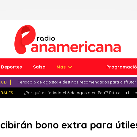
Deportes
Salsa
Más
Programaci
LUD
Feriado 6 de agosto: 4 destinos recomendados para disfrutar
IRALES
¿Por qué es feriado el 6 de agosto en Perú? Esta es la histo
cibirán bono extra para útile