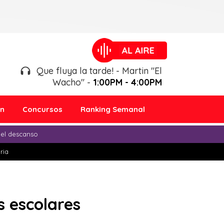
Que fluya la tarde! - Martin "El
Wacho" -
1:00PM - 4:00PM
ón
Concursos
Ranking Semanal
 el descanso
ria
s escolares