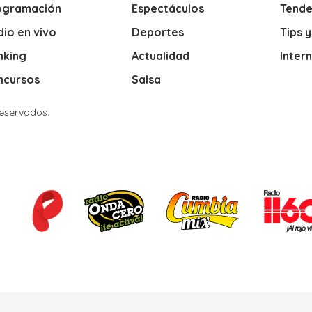
ogramación
Espectáculos
Tende
io en vivo
Deportes
Tips 
nking
Actualidad
Inter
ncursos
Salsa
Reservados.