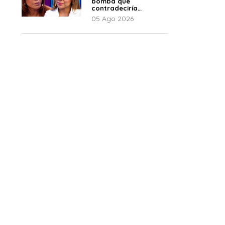
bomba que
contradeciría
comunicado de La
05 Ago 2026
Bella Luz: “Hay un
audio”