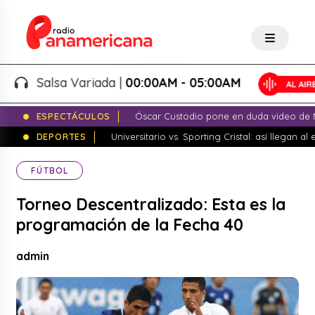
Salsa Variada |
00:00AM - 05:00AM
ESPECTÁCULOS
Óscar Custodio pone en duda video de N
DEPORTES
Universitario vs. Sporting Cristal: así llegan a
FÚTBOL
Torneo Descentralizado: Esta es la
programación de la Fecha 40
admin