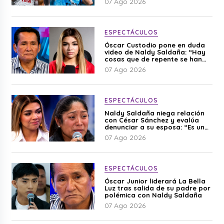
07 Ago 2026
ESPECTÁCULOS
Óscar Custodio pone en duda
video de Naldy Saldaña: “Hay
cosas que de repente se han
editado”
07 Ago 2026
ESPECTÁCULOS
Naldy Saldaña niega relación
con César Sánchez y evalúa
denunciar a su esposa: “Es una
difamación”
07 Ago 2026
ESPECTÁCULOS
Óscar Junior liderará La Bella
Luz tras salida de su padre por
polémica con Naldy Saldaña
07 Ago 2026