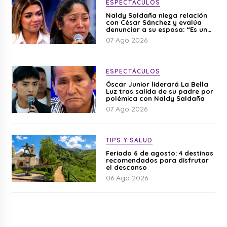
ESPECTÁCULOS
Naldy Saldaña niega relación
con César Sánchez y evalúa
denunciar a su esposa: “Es una
difamación”
07 Ago 2026
ESPECTÁCULOS
Óscar Junior liderará La Bella
Luz tras salida de su padre por
polémica con Naldy Saldaña
07 Ago 2026
TIPS Y SALUD
Feriado 6 de agosto: 4 destinos
recomendados para disfrutar
el descanso
06 Ago 2026