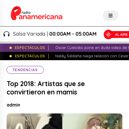
Salsa Variada |
00:00AM - 05:00AM
ESPECTÁCULOS
Óscar Custodio pone en duda video de N
ESPECTÁCULOS
Naldy Saldaña niega relación con César
TENDENCIAS
Top 2018: Artistas que se
convirtieron en mamis
admin