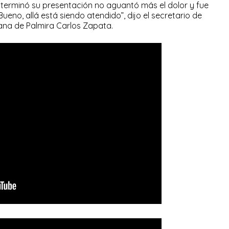
z terminó su presentación no aguantó más el dolor y fue
Bueno, allá está siendo atendido”, dijo el secretario de
ana de Palmira Carlos Zapata.