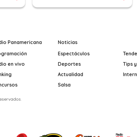
dio Panamericana
Noticias
ogramación
Espectáculos
Tende
io en vivo
Deportes
Tips 
nking
Actualidad
Inter
ncursos
Salsa
Reservados.