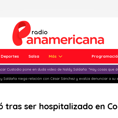
Deportes
Salsa
Más
Programaci
car Custodio pone en duda video de Naldy Saldaña: “Hay cosas que d
y Saldaña niega relación con César Sánchez y evalúa denunciar a su 
 tras ser hospitalizado en C