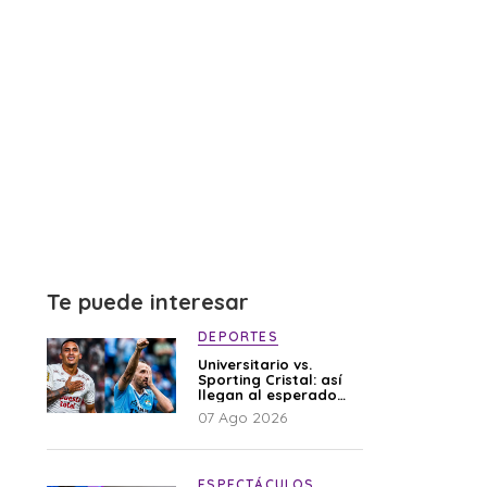
Te puede interesar
DEPORTES
Universitario vs.
Sporting Cristal: así
llegan al esperado
duelo
07 Ago 2026
ESPECTÁCULOS