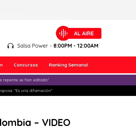
Salsa Power -
8:00PM - 12:00AM
ón
Concursos
Ranking Semanal
e repente se han editado”
esposa: “Es una difamación”
olombia – VIDEO