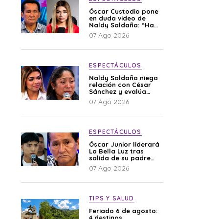
Óscar Custodio pone
en duda video de
Naldy Saldaña: “Hay
cosas que de repente
07 Ago 2026
se han editado”
ESPECTÁCULOS
Naldy Saldaña niega
relación con César
Sánchez y evalúa
denunciar a su
07 Ago 2026
esposa: “Es una
difamación”
ESPECTÁCULOS
Óscar Junior liderará
La Bella Luz tras
salida de su padre
por polémica con
07 Ago 2026
Naldy Saldaña
TIPS Y SALUD
Feriado 6 de agosto:
4 destinos