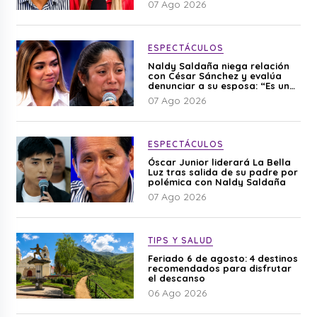
07 Ago 2026
ESPECTÁCULOS
Naldy Saldaña niega relación
con César Sánchez y evalúa
denunciar a su esposa: “Es una
difamación”
07 Ago 2026
ESPECTÁCULOS
Óscar Junior liderará La Bella
Luz tras salida de su padre por
polémica con Naldy Saldaña
07 Ago 2026
TIPS Y SALUD
Feriado 6 de agosto: 4 destinos
recomendados para disfrutar
el descanso
06 Ago 2026