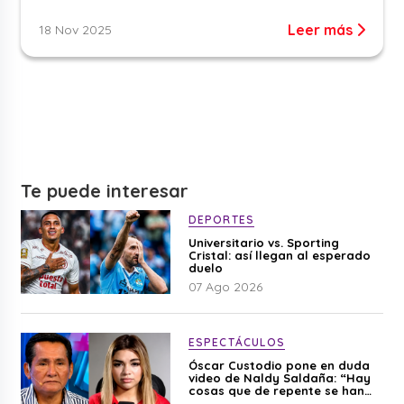
Leer más
18 Nov 2025
Te puede interesar
DEPORTES
Universitario vs. Sporting
Cristal: así llegan al esperado
duelo
07 Ago 2026
ESPECTÁCULOS
Óscar Custodio pone en duda
video de Naldy Saldaña: “Hay
cosas que de repente se han
editado”