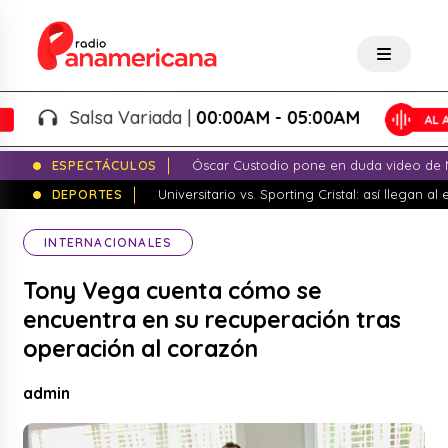
Salsa Variada |
00:00AM - 05:00AM
ESPECTÁCULOS
Óscar Custodio pone en duda video de N
DEPORTES
Universitario vs. Sporting Cristal: así llegan a
INTERNACIONALES
Tony Vega cuenta cómo se
encuentra en su recuperación tras
operación al corazón
admin