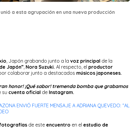
unió a esta agrupación en una nueva producción
kio
, Japón grabando junto a la
voz principal
de la
 de Japón”
,
Nora Suzuki.
Al respecto, el
productor
or colaborar junto a destacados
músicos japoneses.
n gran honor! ¡Qué sabor! tremenda bomba que grabamos
e su
cuenta oficial
de
Instagram.
RAZONA ENVIÓ FUERTE MENSAJE A ADRIANA QUEVEDO: “AL
IDEO
fotografías
de este
encuentro
en el
estudio de