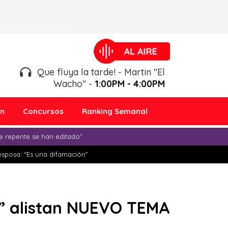
Que fluya la tarde! - Martin "El
Wacho" -
1:00PM - 4:00PM
ón
Concursos
Ranking Semanal
e repente se han editado”
esposa: “Es una difamación”
n” alistan NUEVO TEMA