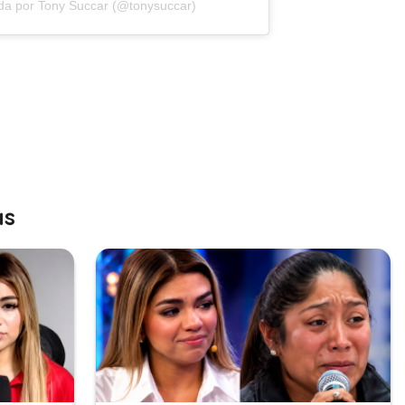
da por Tony Succar (@tonysuccar)
as