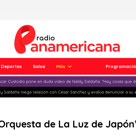
Deportes
Salsa
Más
Programaci
car Custodio pone en duda video de Naldy Saldaña: “Hay cosas que d
y Saldaña niega relación con César Sánchez y evalúa denunciar a su 
“Orquesta de La Luz de Japó