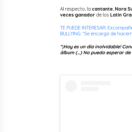
Al respecto, la
cantante
,
Nora S
veces ganador
de los
Latin Gr
TE PUEDE INTERESAR: Excompañer
BULLYING: “Se encargó de hacerme
“¡Hoy es un día inolvidable! Co
álbum (…) No puedo esperar de 