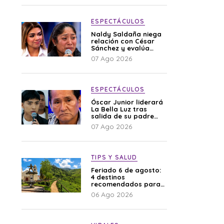
ESPECTÁCULOS
Naldy Saldaña niega
relación con César
Sánchez y evalúa
denunciar a su
07 Ago 2026
esposa: “Es una
difamación”
ESPECTÁCULOS
Óscar Junior liderará
La Bella Luz tras
salida de su padre
por polémica con
07 Ago 2026
Naldy Saldaña
TIPS Y SALUD
Feriado 6 de agosto:
4 destinos
recomendados para
disfrutar el descanso
06 Ago 2026