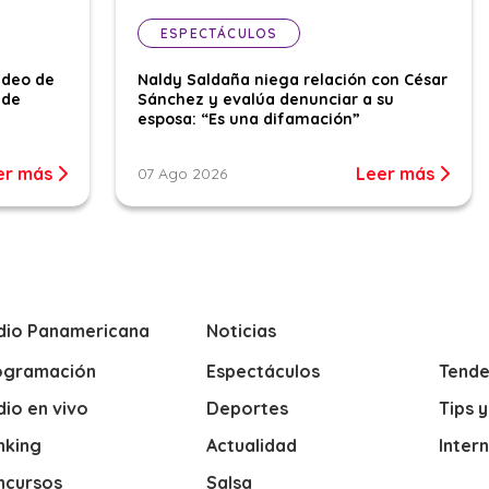
ESPECTÁCULOS
ideo de
Naldy Saldaña niega relación con César
 de
Sánchez y evalúa denunciar a su
esposa: “Es una difamación”
er más
Leer más
07 Ago 2026
dio Panamericana
Noticias
ogramación
Espectáculos
Tende
io en vivo
Deportes
Tips 
nking
Actualidad
Inter
ncursos
Salsa