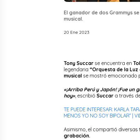
El ganador de dos Grammys se 
musical.
20 Ene 2023
Tony Succar
se encuentra en
To
legendaria
“Orquesta de la Luz
musical
se mostró emocionado p
«¡Arriba Perú y Japón! ¡Fue u
hoy»
, escribió
Succar
a través d
TE PUEDE INTERESAR: KARLA TA
MENOS YO NO SOY BIPOLAR” | V
Asimismo, el compartió diversas
grabación.