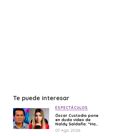
Te puede interesar
ESPECTÁCULOS
Óscar Custodio pone
en duda video de
Naldy Saldaña: “Hay
cosas que de repente
07 Ago 2026
se han editado”