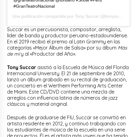
#GranTeatroNacional
Una publicación compartida por
Tony Succar
(@tonysuccar) el
1
Succar es un percusionista, compositor, arreglista,
líder de banda y productor peruano-estadounidense.
En el 2019 recibió el premio al Latin Grammy en las
categorías «Mejor Álbum de Salsa» por su álbum
Más
de mí
y al «Productor del Año».
Tony Succar
asistió a la Escuela de Música del Florida
Internacional University. El 21 de septiembre de 2010,
lanzó un álbum grabado en su recital de graduación,
un concierto en el Wertheim Performing Arts Center
de Miami. Este CD/DVD contiene una mezcla de
arreglos con influencia latina de números de jazz
clásicos y material original.
Después de graduarse de FIU, Succar se convirtió en
artista residente en 2012, y continuó trabajando con
los estudiantes de música de la escuela en una serie
de proyectos. Él es el artista más joven que ha tenido