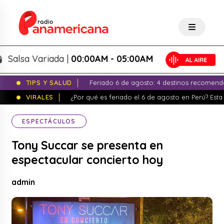
lsa Variada |
00:00AM - 05:00AM
TIPS Y SALUD
Feriado 6 de agosto: 4 destinos recomend
VIRALES
¿Por qué es feriado el 6 de agosto en Perú? Esta 
ESPECTÁCULOS
Tony Succar se presenta en
espectacular concierto hoy
admin