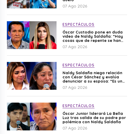
07 Ago 2026
ESPECTÁCULOS
Óscar Custodio pone en duda
video de Naldy Saldaña: “Hay
cosas que de repente se han
editado”
07 Ago 2026
ESPECTÁCULOS
Naldy Saldaña niega relación
con César Sánchez y evalúa
denunciar a su esposa: “Es una
difamación”
07 Ago 2026
ESPECTÁCULOS
Óscar Junior liderará La Bella
Luz tras salida de su padre por
polémica con Naldy Saldaña
07 Ago 2026