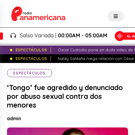
Salsa Variada |
00:00AM - 05:00AM
ESPECTÁCULOS
Óscar Custodio pone en duda video de N
ESPECTÁCULOS
Naldy Saldaña niega relación con César
ESPECTÁCULOS
‘Tongo’ fue agredido y denunciado
por abuso sexual contra dos
menores
admin