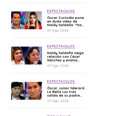
ESPECTÁCULOS
Óscar Custodio pone
en duda video de
Naldy Saldaña: “Hay
cosas que de repente
07 Ago 2026
se han editado”
ESPECTÁCULOS
Naldy Saldaña niega
relación con César
Sánchez y evalúa
denunciar a su
07 Ago 2026
esposa: “Es una
difamación”
ESPECTÁCULOS
Óscar Junior liderará
La Bella Luz tras
salida de su padre
por polémica con
07 Ago 2026
Naldy Saldaña