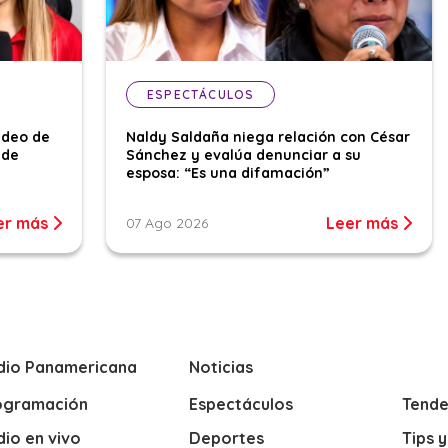
ESPECTÁCULOS
ideo de
Naldy Saldaña niega relación con César
 de
Sánchez y evalúa denunciar a su
esposa: “Es una difamación”
er más
Leer más
07 Ago 2026
dio Panamericana
Noticias
ogramación
Espectáculos
Tende
io en vivo
Deportes
Tips 