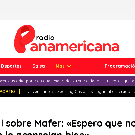
Deportes
Salsa
Más
Programaci
car Custodio pone en duda video de Naldy Saldaña: “Hay cosas que d
PORTES
Universitario vs. Sporting Cristal: así llegan al esperado 
sobre Mafer: «Espero que no 