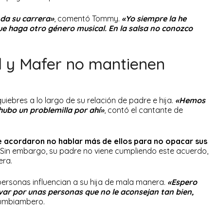
nda su carrera»
, comentó Tommy.
«Yo siempre la he
ue haga otro género musical. En la salsa no conozco
 y Mafer no mantienen
quiebres a lo largo de su relación de padre e hija.
«Hemos
hubo un problemilla por ah
í»
, contó el cantante de
e acordaron no hablar más de ellos para no opacar sus
Sin embargo, su padre no viene cumpliendo este acuerdo,
era.
ersonas influencian a su hija de mala manera.
«Espero
levar por unas personas que no le aconsejan tan bien,
cumbiambero.