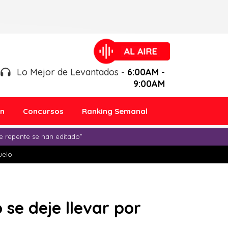
Lo Mejor de Levantados -
6:00AM -
9:00AM
ón
Concursos
Ranking Semanal
e repente se han editado”
duelo
se deje llevar por