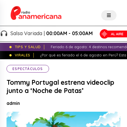
Salsa Variada |
00:00AM - 05:00AM
TIPS Y SALUD
Feriado 6 de agosto: 4 destinos recomend
VIRALES
¿Por qué es feriado el 6 de agosto en Perú? Esta 
ESPECTÁCULOS
Tommy Portugal estrena videoclip
junto a ‘Noche de Patas’
admin