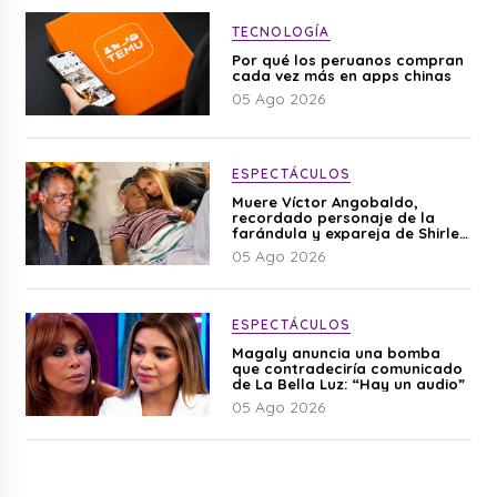
TECNOLOGÍA
Por qué los peruanos compran
cada vez más en apps chinas
05 Ago 2026
ESPECTÁCULOS
Muere Víctor Angobaldo,
recordado personaje de la
farándula y expareja de Shirley
Cherres
05 Ago 2026
ESPECTÁCULOS
Magaly anuncia una bomba
que contradeciría comunicado
de La Bella Luz: “Hay un audio”
05 Ago 2026