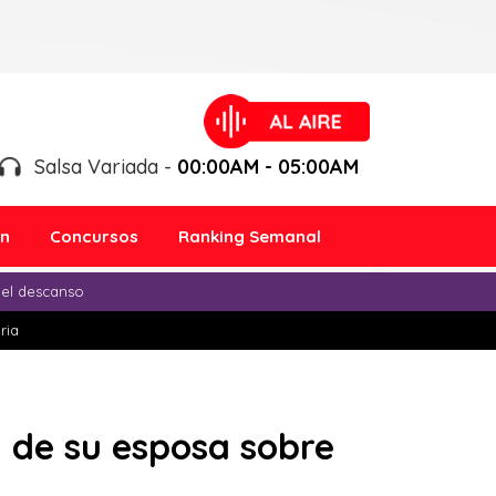
Salsa Variada -
00:00AM - 05:00AM
ón
Concursos
Ranking Semanal
 el descanso
ria
a de su esposa sobre