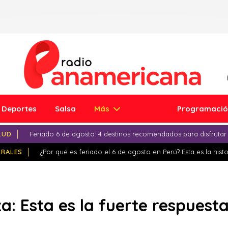
Deportes
Salsa
Más
Programaci
LUD
Feriado 6 de agosto: 4 destinos recomendados para disfrutar
IRALES
¿Por qué es feriado el 6 de agosto en Perú? Esta es la histo
a: Esta es la fuerte respuest