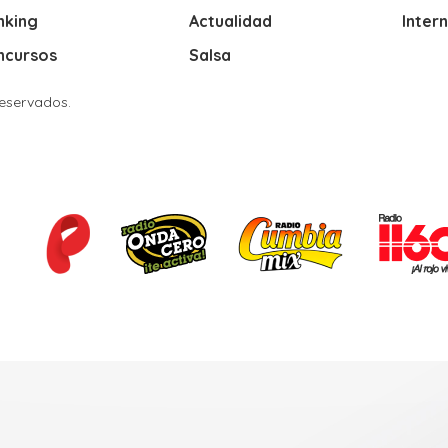
nking
Actualidad
Inter
ncursos
Salsa
Reservados.