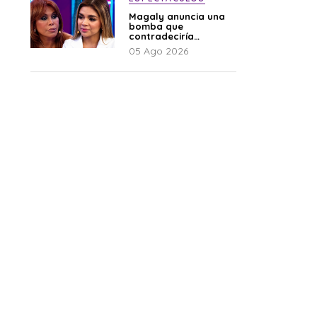
Magaly anuncia una
bomba que
contradeciría
comunicado de La
05 Ago 2026
Bella Luz: “Hay un
audio”