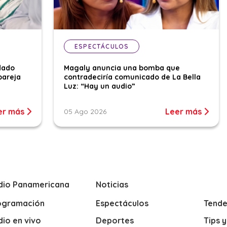
ESPECTÁCULOS
dado
Magaly anuncia una bomba que
pareja
contradeciría comunicado de La Bella
Luz: “Hay un audio”
er más
Leer más
05 Ago 2026
dio Panamericana
Noticias
ogramación
Espectáculos
Tende
io en vivo
Deportes
Tips 