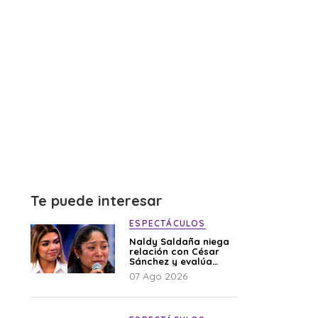
Te puede interesar
ESPECTÁCULOS
Naldy Saldaña niega
relación con César
Sánchez y evalúa
denunciar a su
07 Ago 2026
esposa: “Es una
difamación”