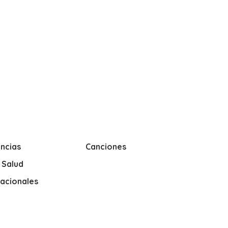
ncias
Canciones
y Salud
nacionales