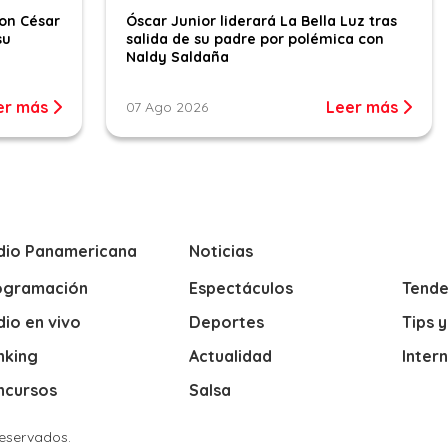
con César
Óscar Junior liderará La Bella Luz tras
su
salida de su padre por polémica con
Naldy Saldaña
er más
Leer más
07 Ago 2026
dio Panamericana
Noticias
ogramación
Espectáculos
Tende
io en vivo
Deportes
Tips 
nking
Actualidad
Inter
ncursos
Salsa
Reservados.