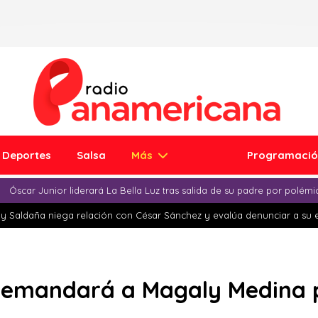
Deportes
Salsa
Más
Programaci
Óscar Junior liderará La Bella Luz tras salida de su padre por polém
y Saldaña niega relación con César Sánchez y evalúa denunciar a su 
emandará a Magaly Medina po