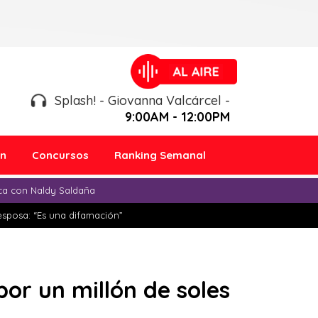
Splash! - Giovanna Valcárcel -
9:00AM - 12:00PM
ón
Concursos
Ranking Semanal
ica con Naldy Saldaña
esposa: “Es una difamación”
r un millón de soles