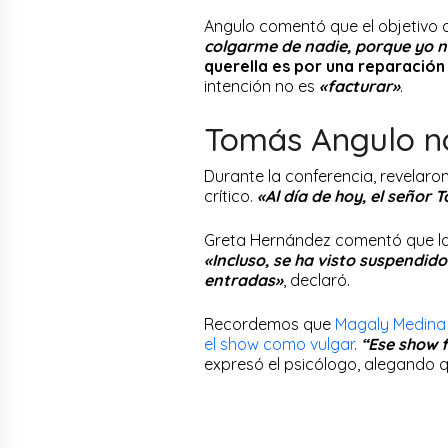
Angulo comentó que el objetivo d
colgarme de nadie, porque yo 
querella es por una reparación c
intención no es
«facturar»
.
Tomás Angulo no
Durante la conferencia, revelaro
crítico.
«Al día de hoy, el señor 
Greta Hernández comentó que la 
«Incluso, se ha visto suspendid
entradas»
, declaró.
Recordemos que
Magaly Medina 
el show como vulgar
.
“Ese show f
expresó el psicólogo, alegando q