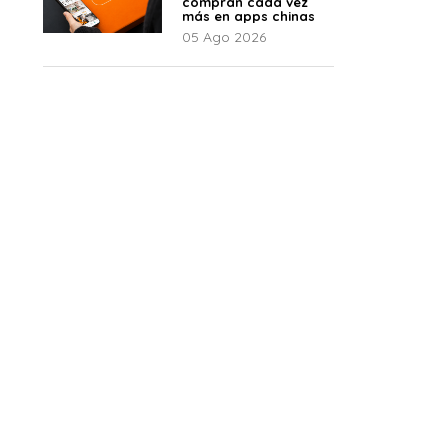
compran cada vez
más en apps chinas
05 Ago 2026