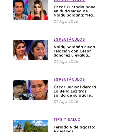
Óscar Custodio pone
en duda video de
Naldy Saldaña: “Hay
cosas que de repente
07 Ago 2026
se han editado”
ESPECTÁCULOS
Naldy Saldaña niega
relación con César
Sánchez y evalúa
denunciar a su
07 Ago 2026
esposa: “Es una
difamación”
ESPECTÁCULOS
Óscar Junior liderará
La Bella Luz tras
salida de su padre
por polémica con
07 Ago 2026
Naldy Saldaña
TIPS Y SALUD
Feriado 6 de agosto:
4 destinos