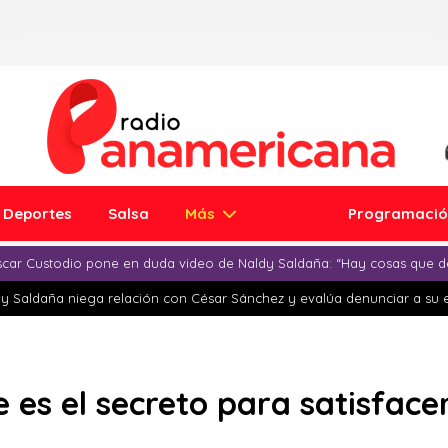
Deportes
Salsa
Más
Programaci
car Custodio pone en duda video de Naldy Saldaña: “Hay cosas que d
y Saldaña niega relación con César Sánchez y evalúa denunciar a su 
 es el secreto para satisface