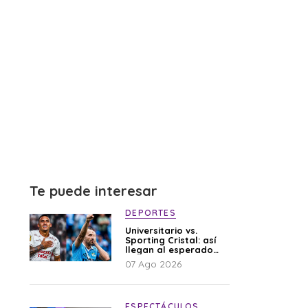
Te puede interesar
DEPORTES
Universitario vs.
Sporting Cristal: así
llegan al esperado
duelo
07 Ago 2026
ESPECTÁCULOS