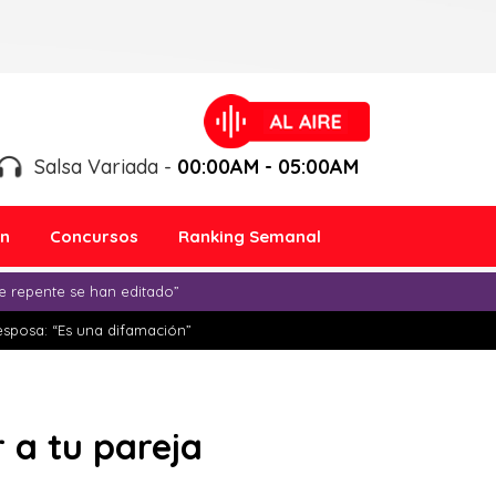
Salsa Variada -
00:00AM - 05:00AM
ón
Concursos
Ranking Semanal
e repente se han editado”
esposa: “Es una difamación”
r a tu pareja