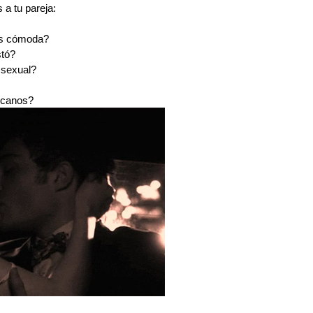
 a tu pareja:
ás cómoda?
stó?
 sexual?
rcanos?