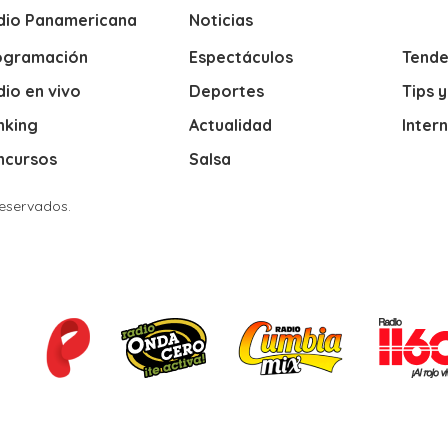
dio Panamericana
Noticias
ogramación
Espectáculos
Tende
io en vivo
Deportes
Tips 
nking
Actualidad
Inter
ncursos
Salsa
Reservados.