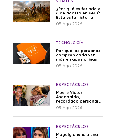
VIRALES
¿Por qué es feriado el
6 de agosto en Perú?
Esta es la historia
05 Ago 2026
TECNOLOGÍA
Por qué los peruanos
compran cada vez
más en apps chinas
05 Ago 2026
ESPECTÁCULOS
Muere Víctor
Angobaldo,
recordado personaje
de la farándula y
05 Ago 2026
expareja de Shirley
Cherres
ESPECTÁCULOS
Magaly anuncia una