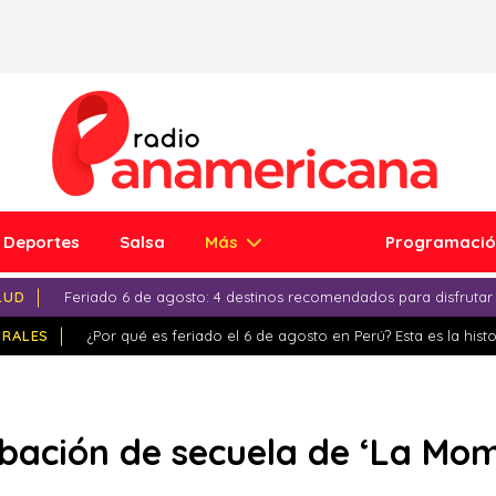
Deportes
Salsa
Más
Programaci
LUD
Feriado 6 de agosto: 4 destinos recomendados para disfrutar
IRALES
¿Por qué es feriado el 6 de agosto en Perú? Esta es la histo
ación de secuela de ‘La Mom