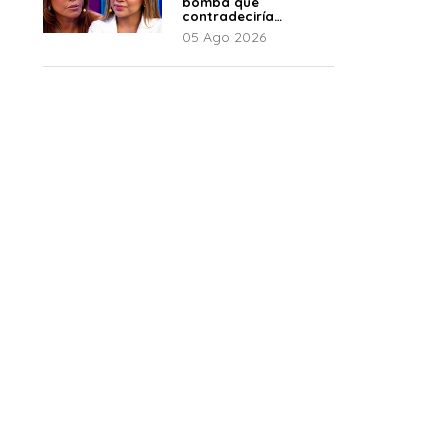
bomba que
contradeciría
comunicado de La
05 Ago 2026
Bella Luz: “Hay un
audio”