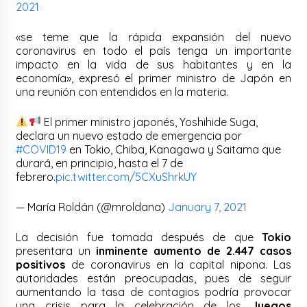
2021
«se teme que la rápida expansión del nuevo
coronavirus en todo el país tenga un importante
impacto en la vida de sus habitantes y en la
economía», expresó el primer ministro de Japón en
una reunión con entendidos en la materia.
El primer ministro japonés, Yoshihide Suga,
declara un nuevo estado de emergencia por
#COVID19
en Tokio, Chiba, Kanagawa y Saitama que
durará, en principio, hasta el 7 de
febrero.
pic.twitter.com/5CXuShrkUY
— María Roldán (@mroldana)
January 7, 2021
La decisión fue tomada después de que
Tokio
presentara un
inminente aumento de 2.447
casos
positivos
de coronavirus en la capital nipona. Las
autoridades están preocupadas, pues de seguir
aumentando la tasa de contagios podría provocar
una crisis para la celebración de los
Juegos