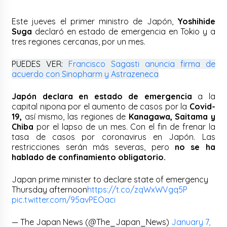
Este jueves el primer ministro de Japón,
Yoshihide
Suga
declaró en estado de emergencia en Tokio y a
tres regiones cercanas, por un mes.
PUEDES VER:
Francisco Sagasti anuncia firma de
acuerdo con Sinopharm y Astrazeneca
Japón declara en estado de emergencia
a la
capital nipona por el aumento de casos por la
Covid-
19,
así mismo, las regiones de
Kanagawa, Saitama y
Chiba
por el lapso de un mes. Con el fin de frenar la
tasa de casos por coronavirus en Japón. Las
restricciones serán más severas, pero
no se ha
hablado de confinamiento obligatorio.
Japan prime minister to declare state of emergency
Thursday afternoon
https://t.co/zqWxWVgq5P
pic.twitter.com/95avPEOaci
— The Japan News (@The_Japan_News)
January 7,