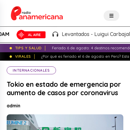
Levantados - Luigui Carbajal y Lu
TIPS Y SALUD
Feriado 6 de agosto: 4 destinos recomend
VIRALES
¿Por qué es feriado el 6 de agosto en Perú? Esta 
INTERNACIONALES
Tokio en estado de emergencia por
aumento de casos por coronavirus
admin