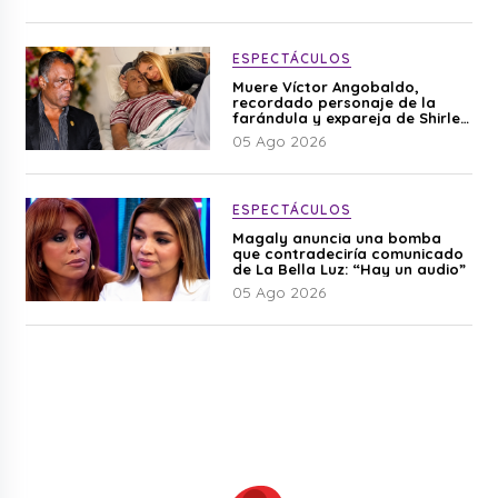
ESPECTÁCULOS
Muere Víctor Angobaldo,
recordado personaje de la
farándula y expareja de Shirley
Cherres
05 Ago 2026
ESPECTÁCULOS
Magaly anuncia una bomba
que contradeciría comunicado
de La Bella Luz: “Hay un audio”
05 Ago 2026