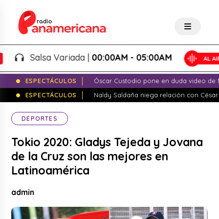
Salsa Variada |
00:00AM - 05:00AM
ESPECTÁCULOS
Óscar Custodio pone en duda video de N
ESPECTÁCULOS
Naldy Saldaña niega relación con César
DEPORTES
Tokio 2020: Gladys Tejeda y Jovana
de la Cruz son las mejores en
Latinoamérica
admin