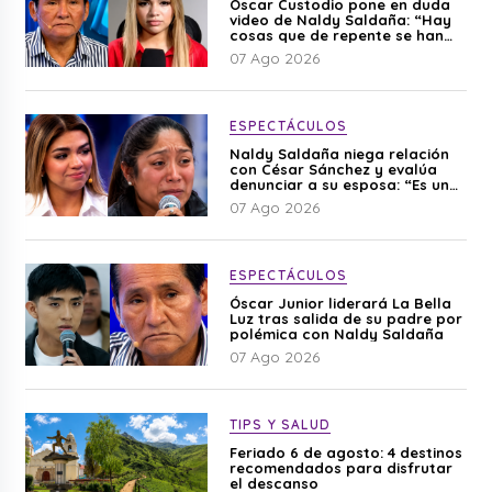
Óscar Custodio pone en duda
video de Naldy Saldaña: “Hay
cosas que de repente se han
editado”
07 Ago 2026
ESPECTÁCULOS
Naldy Saldaña niega relación
con César Sánchez y evalúa
denunciar a su esposa: “Es una
difamación”
07 Ago 2026
ESPECTÁCULOS
Óscar Junior liderará La Bella
Luz tras salida de su padre por
polémica con Naldy Saldaña
07 Ago 2026
TIPS Y SALUD
Feriado 6 de agosto: 4 destinos
recomendados para disfrutar
el descanso