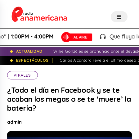
1:00PM - 4:00PM
Que fluya la tar
ACTUALIDAD
Willie Gonzáles se pronuncia ante el devas
ESPECTÁCULOS
Carlos Alcántara revela el último dese
VIRALES
¿Todo el día en Facebook y se te
acaban los megas o se te ‘muere’ la
batería?
admin