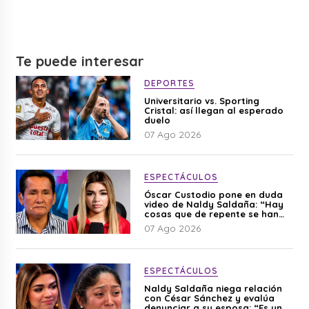
Te puede interesar
DEPORTES
Universitario vs. Sporting
Cristal: así llegan al esperado
duelo
07 Ago 2026
ESPECTÁCULOS
Óscar Custodio pone en duda
video de Naldy Saldaña: “Hay
cosas que de repente se han
editado”
07 Ago 2026
ESPECTÁCULOS
Naldy Saldaña niega relación
con César Sánchez y evalúa
denunciar a su esposa: “Es una