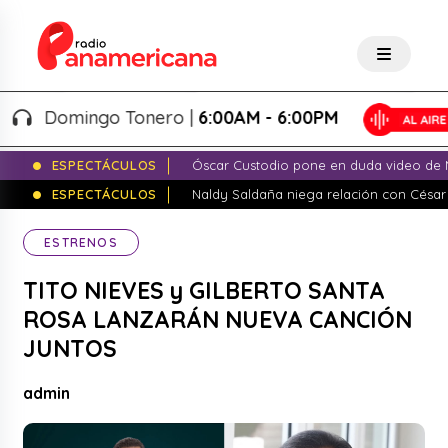
Domingo Tonero |
6:00AM - 6:00PM
ESPECTÁCULOS
Óscar Custodio pone en duda video de N
ESPECTÁCULOS
Naldy Saldaña niega relación con César
ESTRENOS
TITO NIEVES y GILBERTO SANTA
ROSA LANZARÁN NUEVA CANCIÓN
JUNTOS
admin