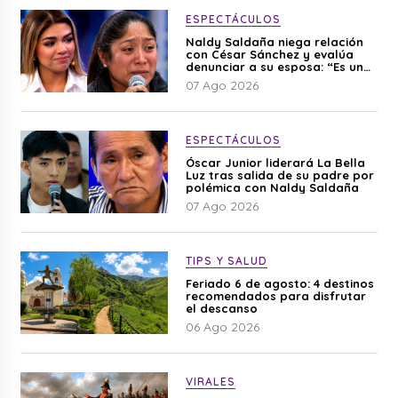
ESPECTÁCULOS
Naldy Saldaña niega relación
con César Sánchez y evalúa
denunciar a su esposa: “Es una
difamación”
07 Ago 2026
ESPECTÁCULOS
Óscar Junior liderará La Bella
Luz tras salida de su padre por
polémica con Naldy Saldaña
07 Ago 2026
TIPS Y SALUD
Feriado 6 de agosto: 4 destinos
recomendados para disfrutar
el descanso
06 Ago 2026
VIRALES