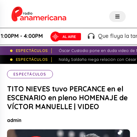
PM - 4:00PM
Que fluya la tarde! -
ESPECTÁCULOS
Óscar Custodio pone en duda video de N
ESPECTÁCULOS
Naldy Saldaña niega relación con César
ESPECTÁCULOS
TITO NIEVES tuvo PERCANCE en el
ESCENARIO en pleno HOMENAJE de
VÍCTOR MANUELLE | VIDEO
admin