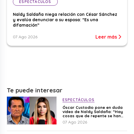
ESPECTÁCULOS
Naldy Saldaña niega relación con César Sánchez
y evalúa denunciar a su esposa: “Es una
difamación”
Leer más
07 Ago 2026
Te puede interesar
ESPECTÁCULOS
Óscar Custodio pone en duda
video de Naldy Saldaña: “Hay
cosas que de repente se han
editado”
07 Ago 2026