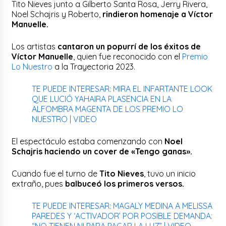
Tito Nieves junto a Gilberto Santa Rosa, Jerry Rivera,
Noel Schajris y Roberto,
rindieron homenaje a Víctor
Manuelle.
Los artistas
cantaron un popurrí de los éxitos de
Víctor Manuelle
, quien fue reconocido con el
Premio
Lo Nuestro
a la Trayectoria 2023.
TE PUEDE INTERESAR: MIRA EL INFARTANTE LOOK
QUE LUCIÓ YAHAIRA PLASENCIA EN LA
ALFOMBRA MAGENTA DE LOS PREMIO LO
NUESTRO | VIDEO
El espectáculo estaba comenzando con
Noel
Schajris haciendo un cover de «Tengo ganas».
Cuando fue el turno de
Tito Nieves
, tuvo un inicio
extraño, pues
balbuceó los primeros versos.
TE PUEDE INTERESAR: MAGALY MEDINA A MELISSA
PAREDES Y ‘ACTIVADOR’ POR POSIBLE DEMANDA:
“NO TIENEN NI PARA PAGAR LA LUZ” | VIDEO