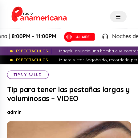
8:00PM - 11:00PM
Noches de Fant
ESPECTÁCULOS
Magaly anuncia una bomba que contrade
ESPECTÁCULOS
Muere Víctor Angobaldo, recordado pers
TIPS Y SALUD
Tip para tener las pestañas largas y
voluminosas – VIDEO
admin