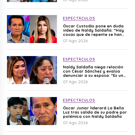
ESPECTÁCULOS
Óscar Custodio pone en duda
video de Naldy Saldaña: “Hay
cosas que de repente se han
editado”
07 Ago 2026
ESPECTÁCULOS
Naldy Saldaña niega relación
con César Sánchez y evalúa
denunciar a su esposa: “Es una
difamación”
07 Ago 2026
ESPECTÁCULOS
Óscar Junior liderará La Bella
Luz tras salida de su padre por
polémica con Naldy Saldaña
07 Ago 2026