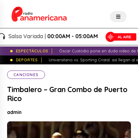
Salsa Variada |
00:00AM - 05:00AM
ESPECTÁCULOS
Óscar Custodio pone en duda video de N
DEPORTES
Universitario vs. Sporting Cristal: así llegan a
CANCIONES
Timbalero – Gran Combo de Puerto
Rico
admin