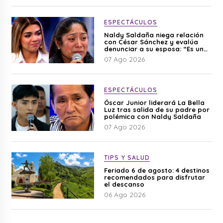
ESPECTÁCULOS
Naldy Saldaña niega relación
con César Sánchez y evalúa
denunciar a su esposa: “Es una
difamación”
07 Ago 2026
ESPECTÁCULOS
Óscar Junior liderará La Bella
Luz tras salida de su padre por
polémica con Naldy Saldaña
07 Ago 2026
TIPS Y SALUD
Feriado 6 de agosto: 4 destinos
recomendados para disfrutar
el descanso
06 Ago 2026