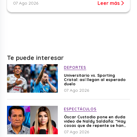
Leer más
07 Ago 2026
Te puede interesar
DEPORTES
Universitario vs. Sporting
Cristal: así llegan al esperado
duelo
07 Ago 2026
ESPECTÁCULOS
Óscar Custodio pone en duda
video de Naldy Saldaña: “Hay
cosas que de repente se han
editado”
07 Ago 2026