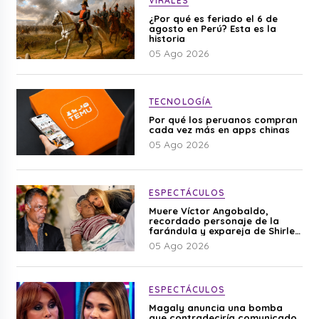
VIRALES
¿Por qué es feriado el 6 de
agosto en Perú? Esta es la
historia
05 Ago 2026
TECNOLOGÍA
Por qué los peruanos compran
cada vez más en apps chinas
05 Ago 2026
ESPECTÁCULOS
Muere Víctor Angobaldo,
recordado personaje de la
farándula y expareja de Shirley
Cherres
05 Ago 2026
ESPECTÁCULOS
Magaly anuncia una bomba
que contradeciría comunicado