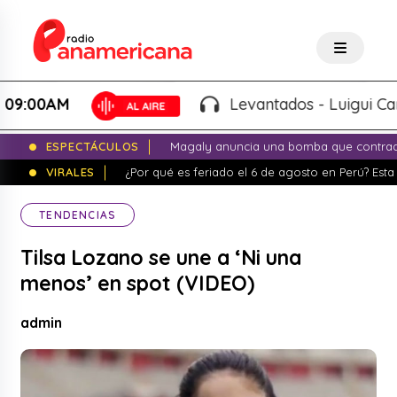
AM
Levantados - Luigui Carbajal 
ESPECTÁCULOS
Magaly anuncia una bomba que contrade
VIRALES
¿Por qué es feriado el 6 de agosto en Perú? Esta 
TENDENCIAS
Tilsa Lozano se une a ‘Ni una
menos’ en spot (VIDEO)
admin