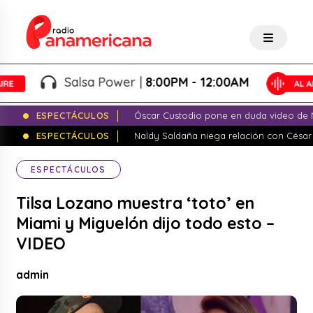
Salsa Power |
8:00PM - 12:00AM
ESPECTÁCULOS
Óscar Custodio pone en duda video de N
ESPECTÁCULOS
Naldy Saldaña niega relación con César
ESPECTÁCULOS
Tilsa Lozano muestra ‘toto’ en
Miami y Miguelón dijo todo esto –
VIDEO
admin