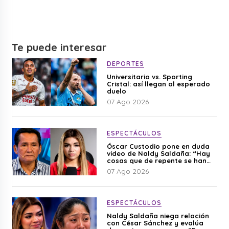
Te puede interesar
DEPORTES
Universitario vs. Sporting
Cristal: así llegan al esperado
duelo
07 Ago 2026
ESPECTÁCULOS
Óscar Custodio pone en duda
video de Naldy Saldaña: “Hay
cosas que de repente se han
editado”
07 Ago 2026
ESPECTÁCULOS
Naldy Saldaña niega relación
con César Sánchez y evalúa