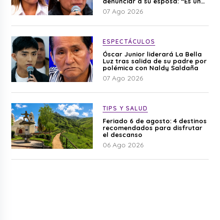
denunciar a su esposa: “Es una
difamación”
07 Ago 2026
ESPECTÁCULOS
Óscar Junior liderará La Bella
Luz tras salida de su padre por
polémica con Naldy Saldaña
07 Ago 2026
TIPS Y SALUD
Feriado 6 de agosto: 4 destinos
recomendados para disfrutar
el descanso
06 Ago 2026