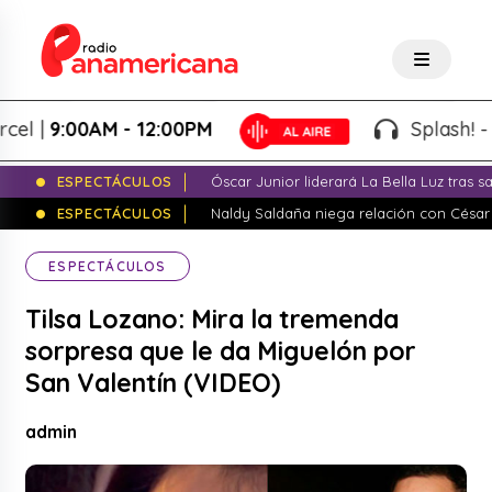
|
9:00AM - 12:00PM
Splash! - Giov
ESPECTÁCULOS
Óscar Junior liderará La Bella Luz tras 
ESPECTÁCULOS
Naldy Saldaña niega relación con César
ESPECTÁCULOS
Tilsa Lozano: Mira la tremenda
sorpresa que le da Miguelón por
San Valentín (VIDEO)
admin