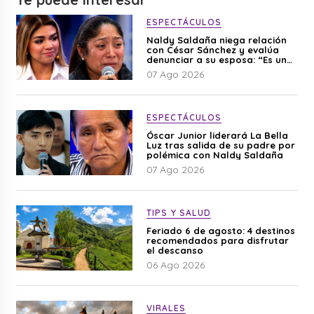
ESPECTÁCULOS
Naldy Saldaña niega relación
con César Sánchez y evalúa
denunciar a su esposa: “Es una
difamación”
07 Ago 2026
ESPECTÁCULOS
Óscar Junior liderará La Bella
Luz tras salida de su padre por
polémica con Naldy Saldaña
07 Ago 2026
TIPS Y SALUD
Feriado 6 de agosto: 4 destinos
recomendados para disfrutar
el descanso
06 Ago 2026
VIRALES