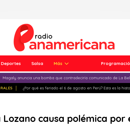
Deportes
Salsa
Más
Programaci
Magaly anuncia una bomba que contradeciría comunicado de La Bell
IRALES
¿Por qué es feriado el 6 de agosto en Perú? Esta es la histo
a Lozano causa polémica por