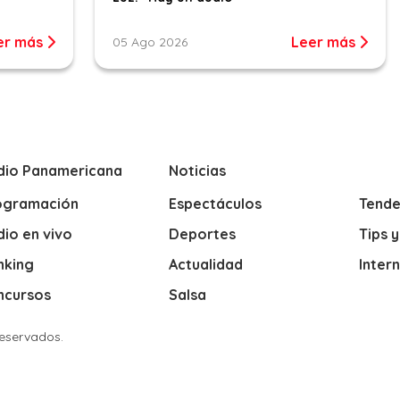
er más
Leer más
05 Ago 2026
dio Panamericana
Noticias
ogramación
Espectáculos
Tende
io en vivo
Deportes
Tips 
nking
Actualidad
Inter
ncursos
Salsa
Reservados.