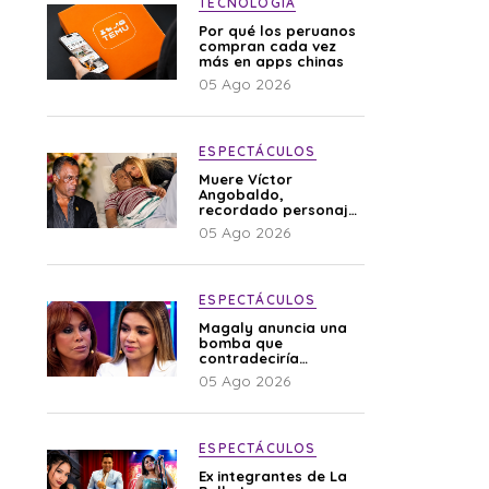
TECNOLOGÍA
Por qué los peruanos
compran cada vez
más en apps chinas
05 Ago 2026
ESPECTÁCULOS
Muere Víctor
Angobaldo,
recordado personaje
de la farándula y
05 Ago 2026
expareja de Shirley
Cherres
ESPECTÁCULOS
Magaly anuncia una
bomba que
contradeciría
comunicado de La
05 Ago 2026
Bella Luz: “Hay un
audio”
ESPECTÁCULOS
Ex integrantes de La