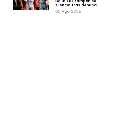
Bella Luz rompen su
silencio tras denuncia
de Naldy: “Todo el
05 Ago 2026
mundo lo sabía”