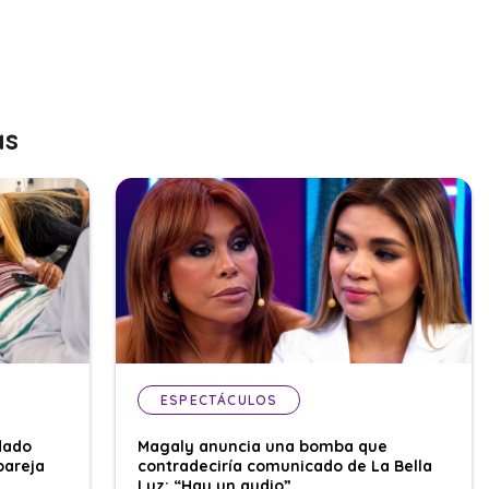
as
ESPECTÁCULOS
dado
Magaly anuncia una bomba que
pareja
contradeciría comunicado de La Bella
Luz: “Hay un audio”