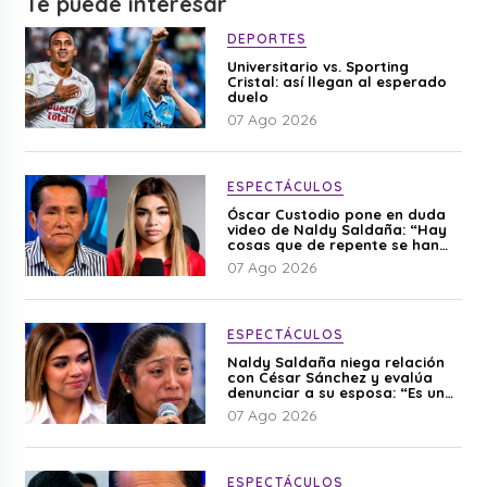
Te puede interesar
DEPORTES
Universitario vs. Sporting
Cristal: así llegan al esperado
duelo
07 Ago 2026
ESPECTÁCULOS
Óscar Custodio pone en duda
video de Naldy Saldaña: “Hay
cosas que de repente se han
editado”
07 Ago 2026
ESPECTÁCULOS
Naldy Saldaña niega relación
con César Sánchez y evalúa
denunciar a su esposa: “Es una
difamación”
07 Ago 2026
ESPECTÁCULOS