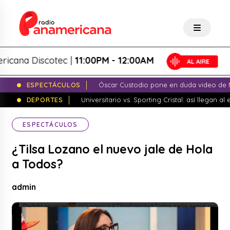
na Discotec |
11:00PM - 12:00AM
ESPECTÁCULOS
Óscar Custodio pone en duda video de N
DEPORTES
Universitario vs. Sporting Cristal: así llegan a
ESPECTÁCULOS
¿Tilsa Lozano el nuevo jale de Hola
a Todos?
admin