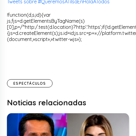
Tweets sobre #QueremosATilsaEnHolaATodos
!function(d,s,id){var
js,fjs=d.getElementsByTagName(s)
[0],p=/^http:/.test(d.location)?’http’:’https’;if(!d.getElemen
{js=d.createElement(s);js.id=id;js.src=p+»://platform.twitte
(document,»script»,»twitter-wjs»);
ESPECTÁCULOS
Noticias relacionadas