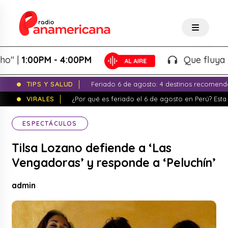
1:00PM - 4:00PM
Que fluya la tar
TIPS Y SALUD
Feriado 6 de agosto: 4 destinos recomend
VIRALES
¿Por qué es feriado el 6 de agosto en Perú? Esta 
ESPECTÁCULOS
Tilsa Lozano defiende a ‘Las
Vengadoras’ y responde a ‘Peluchín’
admin