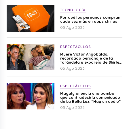
TECNOLOGÍA
Por qué los peruanos compran
cada vez más en apps chinas
05 Ago 2026
ESPECTÁCULOS
Muere Víctor Angobaldo,
recordado personaje de la
farándula y expareja de Shirley
Cherres
05 Ago 2026
ESPECTÁCULOS
Magaly anuncia una bomba
que contradeciría comunicado
de La Bella Luz: “Hay un audio”
05 Ago 2026