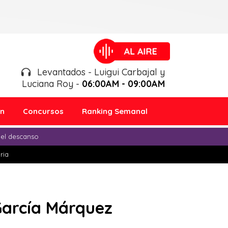
Levantados - Luigui Carbajal y
Luciana Roy -
06:00AM - 09:00AM
ón
Concursos
Ranking Semanal
 el descanso
ria
 García Márquez