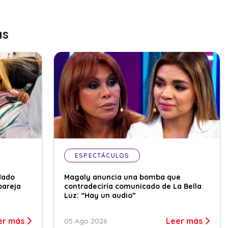
as
ESPECTÁCULOS
dado
Magaly anuncia una bomba que
pareja
contradeciría comunicado de La Bella
Luz: “Hay un audio”
er más
Leer más
05 Ago 2026