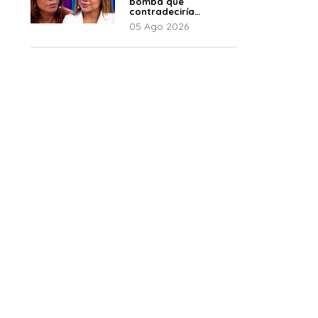
bomba que
contradeciría
comunicado de La
05 Ago 2026
Bella Luz: “Hay un
audio”