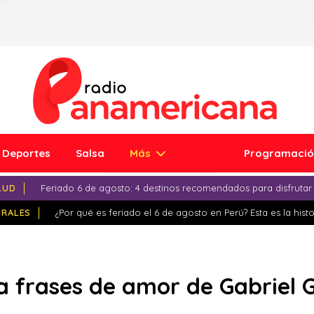
Deportes
Salsa
Más
Programaci
LUD
Feriado 6 de agosto: 4 destinos recomendados para disfrutar
IRALES
¿Por qué es feriado el 6 de agosto en Perú? Esta es la histo
ta frases de amor de Gabriel