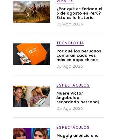
VIRALES
¿Por qué es feriado el
6 de agosto en Perú?
Esta es la historia
05 Ago 2026
TECNOLOGÍA
Por qué los peruanos
compran cada vez
más en apps chinas
05 Ago 2026
ESPECTÁCULOS
Muere Víctor
Angobaldo,
recordado personaje
de la farándula y
05 Ago 2026
expareja de Shirley
Cherres
ESPECTÁCULOS
Magaly anuncia una