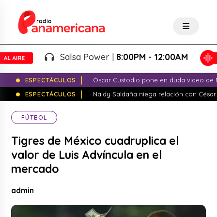
Salsa Power |
8:00PM - 12:00AM
ESPECTÁCULOS
Óscar Custodio pone en duda video de N
ESPECTÁCULOS
Naldy Saldaña niega relación con César
FÚTBOL
Tigres de México cuadruplica el
valor de Luis Advíncula en el
mercado
admin