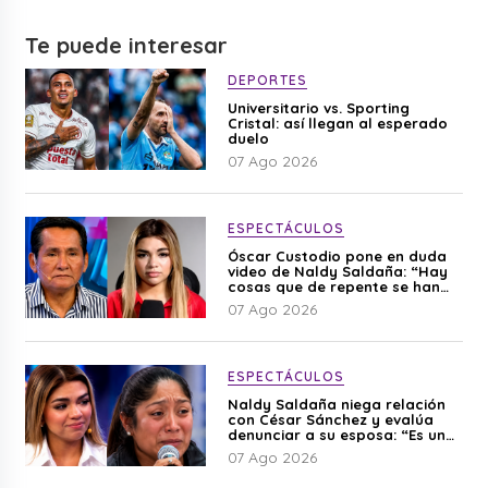
Te puede interesar
DEPORTES
Universitario vs. Sporting
Cristal: así llegan al esperado
duelo
07 Ago 2026
ESPECTÁCULOS
Óscar Custodio pone en duda
video de Naldy Saldaña: “Hay
cosas que de repente se han
editado”
07 Ago 2026
ESPECTÁCULOS
Naldy Saldaña niega relación
con César Sánchez y evalúa
denunciar a su esposa: “Es una
difamación”
07 Ago 2026