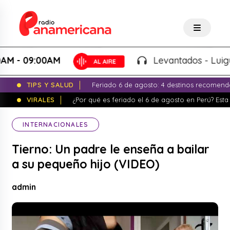
- 09:00AM
Levantados - Luigui Ca
TIPS Y SALUD
Feriado 6 de agosto: 4 destinos recomend
VIRALES
¿Por qué es feriado el 6 de agosto en Perú? Esta 
INTERNACIONALES
Tierno: Un padre le enseña a bailar
a su pequeño hijo (VIDEO)
admin