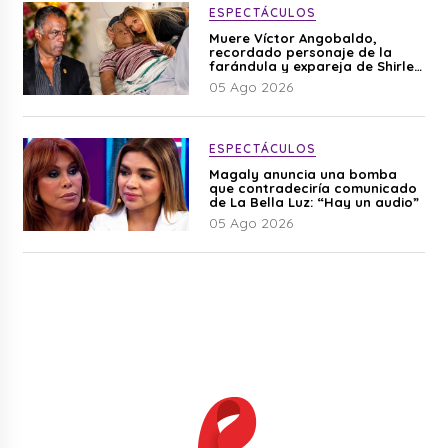
ESPECTÁCULOS
Muere Víctor Angobaldo,
recordado personaje de la
farándula y expareja de Shirley
Cherres
05 Ago 2026
ESPECTÁCULOS
Magaly anuncia una bomba
que contradeciría comunicado
de La Bella Luz: “Hay un audio”
05 Ago 2026