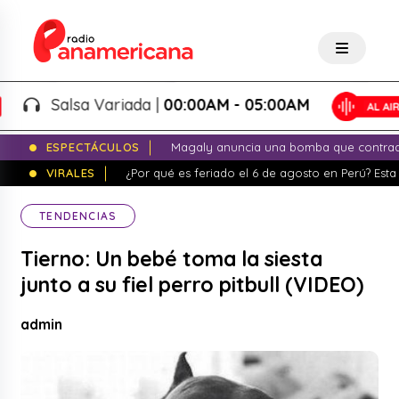
Salsa Variada |
00:00AM - 05:00AM
ESPECTÁCULOS
Magaly anuncia una bomba que contrade
VIRALES
¿Por qué es feriado el 6 de agosto en Perú? Esta 
TENDENCIAS
Tierno: Un bebé toma la siesta
junto a su fiel perro pitbull (VIDEO)
admin