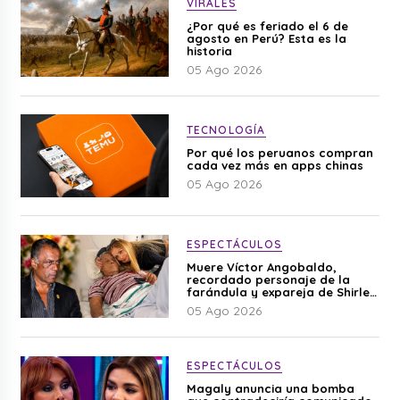
VIRALES
¿Por qué es feriado el 6 de
agosto en Perú? Esta es la
historia
05 Ago 2026
TECNOLOGÍA
Por qué los peruanos compran
cada vez más en apps chinas
05 Ago 2026
ESPECTÁCULOS
Muere Víctor Angobaldo,
recordado personaje de la
farándula y expareja de Shirley
Cherres
05 Ago 2026
ESPECTÁCULOS
Magaly anuncia una bomba