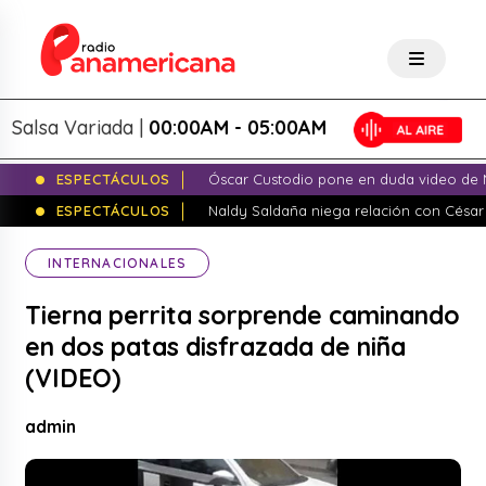
lsa Variada |
00:00AM - 05:00AM
ESPECTÁCULOS
Óscar Custodio pone en duda video de N
ESPECTÁCULOS
Naldy Saldaña niega relación con César
INTERNACIONALES
Tierna perrita sorprende caminando
en dos patas disfrazada de niña
(VIDEO)
admin