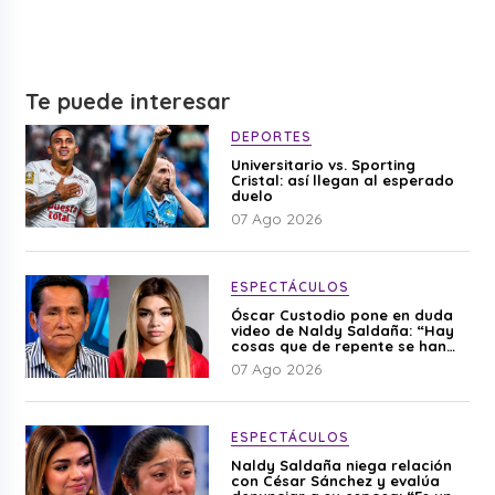
Te puede interesar
DEPORTES
Universitario vs. Sporting
Cristal: así llegan al esperado
duelo
07 Ago 2026
ESPECTÁCULOS
Óscar Custodio pone en duda
video de Naldy Saldaña: “Hay
cosas que de repente se han
editado”
07 Ago 2026
ESPECTÁCULOS
Naldy Saldaña niega relación
con César Sánchez y evalúa