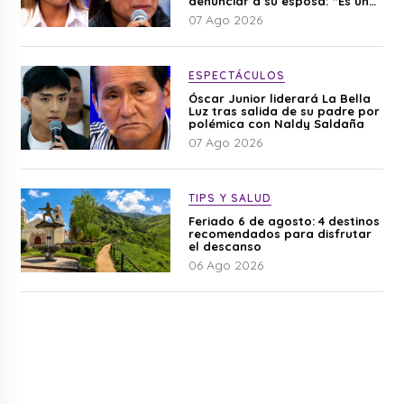
denunciar a su esposa: “Es una
difamación”
07 Ago 2026
ESPECTÁCULOS
Óscar Junior liderará La Bella
Luz tras salida de su padre por
polémica con Naldy Saldaña
07 Ago 2026
TIPS Y SALUD
Feriado 6 de agosto: 4 destinos
recomendados para disfrutar
el descanso
06 Ago 2026