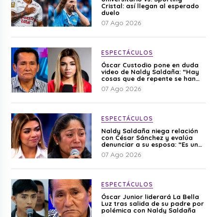
Cristal: así llegan al esperado
duelo
07 Ago 2026
ESPECTÁCULOS
Óscar Custodio pone en duda
video de Naldy Saldaña: “Hay
cosas que de repente se han
editado”
07 Ago 2026
ESPECTÁCULOS
Naldy Saldaña niega relación
con César Sánchez y evalúa
denunciar a su esposa: “Es una
difamación”
07 Ago 2026
ESPECTÁCULOS
Óscar Junior liderará La Bella
Luz tras salida de su padre por
polémica con Naldy Saldaña