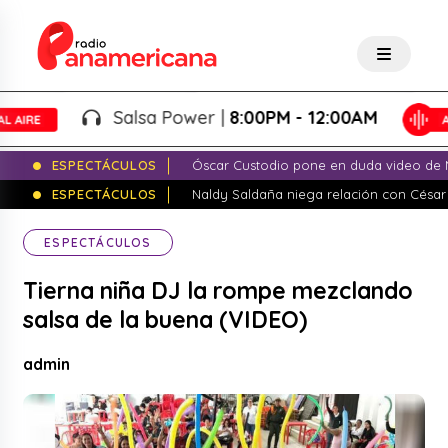
Salsa Power |
8:00PM - 12:00AM
ESPECTÁCULOS
Óscar Custodio pone en duda video de N
ESPECTÁCULOS
Naldy Saldaña niega relación con César
ESPECTÁCULOS
Tierna niña DJ la rompe mezclando
salsa de la buena (VIDEO)
admin