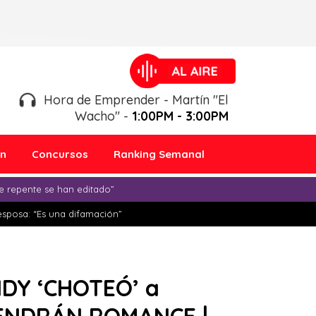
Hora de Emprender - Martín "El
Wacho" -
1:00PM - 3:00PM
ón
Concursos
Ranking Semanal
e repente se han editado”
esposa: “Es una difamación”
ENDY ‘CHOTEÓ’ a