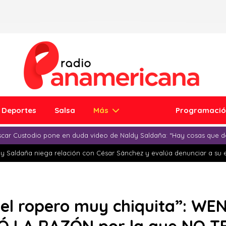
Deportes
Salsa
Más
Programaci
car Custodio pone en duda video de Naldy Saldaña: “Hay cosas que d
y Saldaña niega relación con César Sánchez y evalúa denunciar a su 
 del ropero muy chiquita”: W