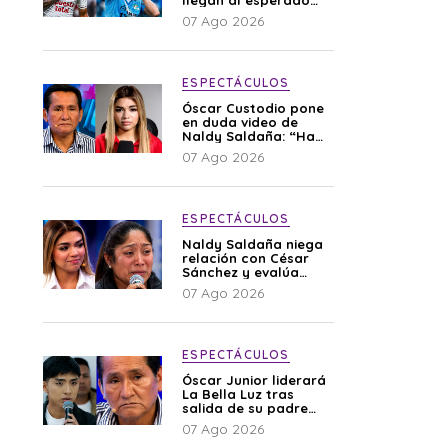
llegan al esperado
duelo
07 Ago 2026
ESPECTÁCULOS
Óscar Custodio pone
en duda video de
Naldy Saldaña: “Hay
cosas que de repente
07 Ago 2026
se han editado”
ESPECTÁCULOS
Naldy Saldaña niega
relación con César
Sánchez y evalúa
denunciar a su
07 Ago 2026
esposa: “Es una
difamación”
ESPECTÁCULOS
Óscar Junior liderará
La Bella Luz tras
salida de su padre
por polémica con
07 Ago 2026
Naldy Saldaña