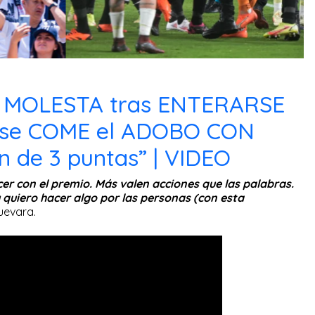
 MOLESTA tras ENTERARSE
 se COME el ADOBO CON
 de 3 puntas” | VIDEO
cer con el premio. Más valen acciones que las palabras.
y quiero hacer algo por las personas (con esta
uevara.