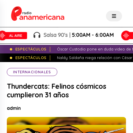
Salsa 90's |
5:00AM - 6:00AM
ESPECTÁCULOS
Óscar Custodio pone en duda video de N
ESPECTÁCULOS
Naldy Saldaña niega relación con César
INTERNACIONALES
Thundercats: Felinos cósmicos
cumplieron 31 años
admin