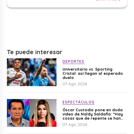
Te puede interesar
DEPORTES
Universitario vs. Sporting
Cristal: así llegan al esperado
duelo
07 Ago 2026
ESPECTÁCULOS
Óscar Custodio pone en duda
video de Naldy Saldaña: “Hay
cosas que de repente se han
editado”
07 Ago 2026