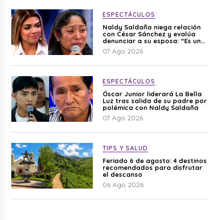
ESPECTÁCULOS
Naldy Saldaña niega relación
con César Sánchez y evalúa
denunciar a su esposa: “Es una
difamación”
07 Ago 2026
ESPECTÁCULOS
Óscar Junior liderará La Bella
Luz tras salida de su padre por
polémica con Naldy Saldaña
07 Ago 2026
TIPS Y SALUD
Feriado 6 de agosto: 4 destinos
recomendados para disfrutar
el descanso
06 Ago 2026