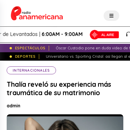
 Levantados |
6:00AM - 9:00AM
Lo
ESPECTÁCULOS
Óscar Custodio pone en duda video de N
DEPORTES
Universitario vs. Sporting Cristal: así llegan a
INTERNACIONALES
Thalía reveló su experiencia más
traumática de su matrimonio
admin