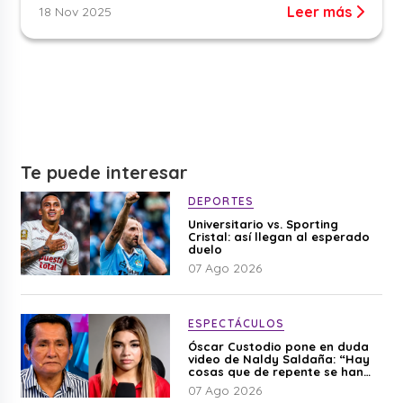
Leer más
18 Nov 2025
Te puede interesar
DEPORTES
Universitario vs. Sporting
Cristal: así llegan al esperado
duelo
07 Ago 2026
ESPECTÁCULOS
Óscar Custodio pone en duda
video de Naldy Saldaña: “Hay
cosas que de repente se han
editado”
07 Ago 2026