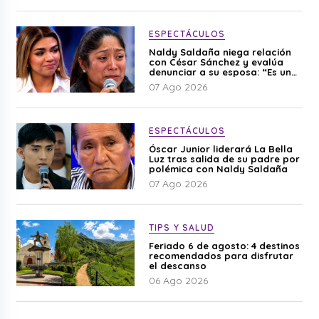
ESPECTÁCULOS
Naldy Saldaña niega relación
con César Sánchez y evalúa
denunciar a su esposa: “Es una
difamación”
07 Ago 2026
ESPECTÁCULOS
Óscar Junior liderará La Bella
Luz tras salida de su padre por
polémica con Naldy Saldaña
07 Ago 2026
TIPS Y SALUD
Feriado 6 de agosto: 4 destinos
recomendados para disfrutar
el descanso
06 Ago 2026