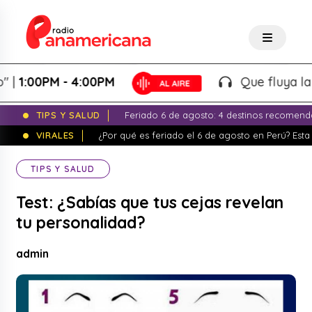
:00PM - 4:00PM
Que fluya la tarde
TIPS Y SALUD
Feriado 6 de agosto: 4 destinos recomend
VIRALES
¿Por qué es feriado el 6 de agosto en Perú? Esta 
TIPS Y SALUD
Test: ¿Sabías que tus cejas revelan
tu personalidad?
admin