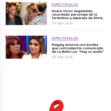
ESPECTÁCULOS
Muere Víctor Angobaldo,
recordado personaje de la
farándula y expareja de Shirley
Cherres
05 Ago 2026
ESPECTÁCULOS
Magaly anuncia una bomba
que contradeciría comunicado
de La Bella Luz: “Hay un audio”
05 Ago 2026