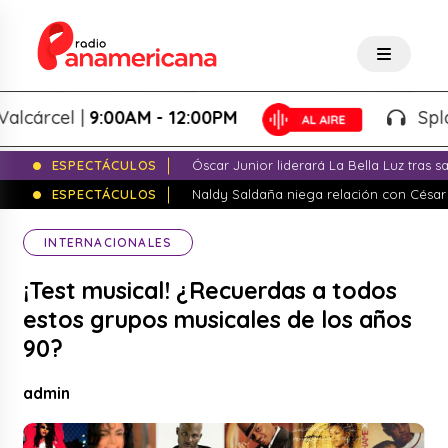
árcel |
9:00AM - 12:00PM
Splash! 
ESPECTÁCULOS
Óscar Junior liderará La Bella Luz tras 
ESPECTÁCULOS
Naldy Saldaña niega relación con César
INTERNACIONALES
¡Test musical! ¿Recuerdas a todos
estos grupos musicales de los años
90?
admin