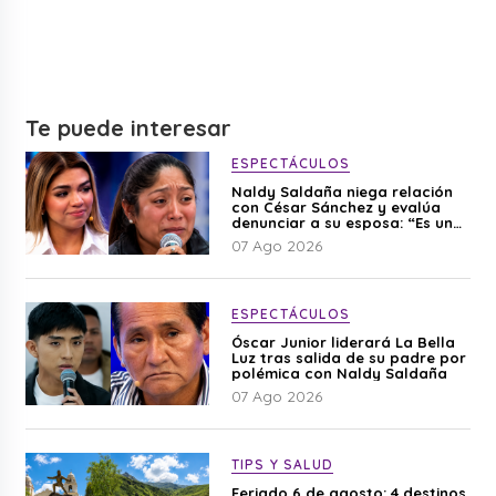
Te puede interesar
ESPECTÁCULOS
Naldy Saldaña niega relación
con César Sánchez y evalúa
denunciar a su esposa: “Es una
difamación”
07 Ago 2026
ESPECTÁCULOS
Óscar Junior liderará La Bella
Luz tras salida de su padre por
polémica con Naldy Saldaña
07 Ago 2026
TIPS Y SALUD
Feriado 6 de agosto: 4 destinos