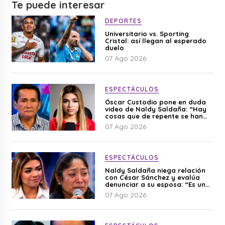
Te puede interesar
DEPORTES
Universitario vs. Sporting
Cristal: así llegan al esperado
duelo
07 Ago 2026
ESPECTÁCULOS
Óscar Custodio pone en duda
video de Naldy Saldaña: “Hay
cosas que de repente se han
editado”
07 Ago 2026
ESPECTÁCULOS
Naldy Saldaña niega relación
con César Sánchez y evalúa
denunciar a su esposa: “Es una
difamación”
07 Ago 2026