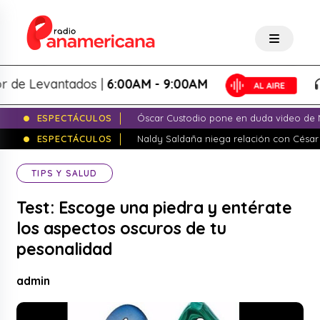
e Levantados |
6:00AM - 9:00AM
L
ESPECTÁCULOS
Óscar Custodio pone en duda video de N
ESPECTÁCULOS
Naldy Saldaña niega relación con César
TIPS Y SALUD
Test: Escoge una piedra y entérate
los aspectos oscuros de tu
pesonalidad
admin