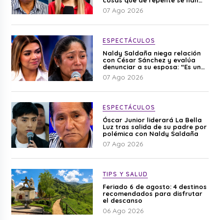
cosas que de repente se han
editado”
07 Ago 2026
ESPECTÁCULOS
Naldy Saldaña niega relación
con César Sánchez y evalúa
denunciar a su esposa: “Es una
difamación”
07 Ago 2026
ESPECTÁCULOS
Óscar Junior liderará La Bella
Luz tras salida de su padre por
polémica con Naldy Saldaña
07 Ago 2026
TIPS Y SALUD
Feriado 6 de agosto: 4 destinos
recomendados para disfrutar
el descanso
06 Ago 2026