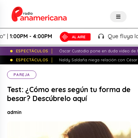
:00PM - 4:00PM
Que fluya la tarde
ESPECTÁCULOS
Óscar Custodio pone en duda video de N
ESPECTÁCULOS
Naldy Saldaña niega relación con César
PAREJA
Test: ¿Cómo eres según tu forma de
besar? Descúbrelo aquí
admin