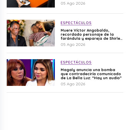
05 Ago 2026
ESPECTÁCULOS
Muere Víctor Angobaldo,
recordado personaje de la
farándula y expareja de Shirley
Cherres
05 Ago 2026
ESPECTÁCULOS
Magaly anuncia una bomba
que contradeciría comunicado
de La Bella Luz: “Hay un audio”
05 Ago 2026