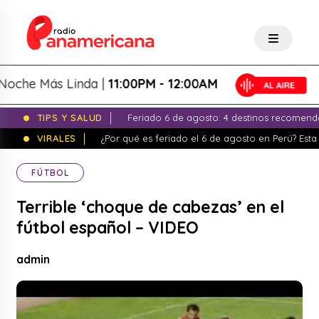
he Más Linda |
11:00PM - 12:00AM
TIPS Y SALUD
Feriado 6 de agosto: 4 destinos recomend
VIRALES
¿Por qué es feriado el 6 de agosto en Perú? Esta 
FÚTBOL
Terrible ‘choque de cabezas’ en el
fútbol español – VIDEO
admin