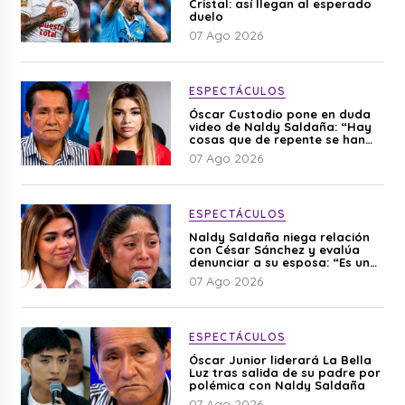
Cristal: así llegan al esperado
duelo
07 Ago 2026
ESPECTÁCULOS
Óscar Custodio pone en duda
video de Naldy Saldaña: “Hay
cosas que de repente se han
editado”
07 Ago 2026
ESPECTÁCULOS
Naldy Saldaña niega relación
con César Sánchez y evalúa
denunciar a su esposa: “Es una
difamación”
07 Ago 2026
ESPECTÁCULOS
Óscar Junior liderará La Bella
Luz tras salida de su padre por
polémica con Naldy Saldaña
07 Ago 2026