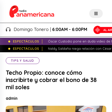
Domingo Tonero |
6:00AM - 6:00PM
ESPECTÁCULOS
Óscar Custodio pone en duda video de N
ESPECTÁCULOS
Naldy Saldaña niega relación con César
TIPS Y SALUD
Techo Propio: conoce cómo
inscribirte y cobrar el bono de 38
mil soles
admin