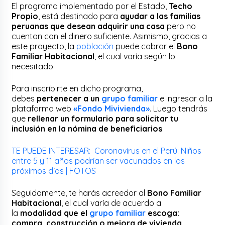
El programa implementado por el Estado,
Techo
Propio
, está destinado para
ayudar a las familias
peruanas que desean adquirir una casa
pero no
cuentan con el dinero suficiente. Asimismo, gracias a
este proyecto, la
población
puede cobrar el
Bono
Familiar Habitacional
, el cual varía según lo
necesitado.
Para inscribirte en dicho programa,
debes
pertenecer a un
grupo familiar
e ingresar a la
plataforma web
«Fondo Mivivienda»
. Luego tendrás
que
rellenar un formulario para solicitar tu
inclusión en la nómina de beneficiarios
.
TE PUEDE INTERESAR: Coronavirus en el Perú: Niños
entre 5 y 11 años podrían ser vacunados en los
próximos días | FOTOS
Seguidamente, te harás acreedor al
Bono Familiar
Habitacional
, el cual varía de acuerdo a
la
modalidad que el
grupo familiar
escoga:
compra, construcción o mejora de vivienda.