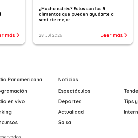
¿Mucho estrés? Estos son los 5
l
alimentos que pueden ayudarte a
sentirte mejor
er más
Leer más
28 Jul 2026
dio Panamericana
Noticias
ogramación
Espectáculos
Tende
io en vivo
Deportes
Tips 
nking
Actualidad
Inter
ncursos
Salsa
Reservados.