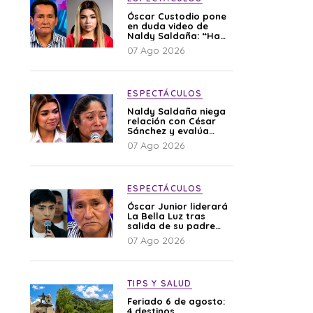
Óscar Custodio pone
en duda video de
Naldy Saldaña: “Hay
cosas que de repente
07 Ago 2026
se han editado”
ESPECTÁCULOS
Naldy Saldaña niega
relación con César
Sánchez y evalúa
denunciar a su
07 Ago 2026
esposa: “Es una
difamación”
ESPECTÁCULOS
Óscar Junior liderará
La Bella Luz tras
salida de su padre
por polémica con
07 Ago 2026
Naldy Saldaña
TIPS Y SALUD
Feriado 6 de agosto:
4 destinos