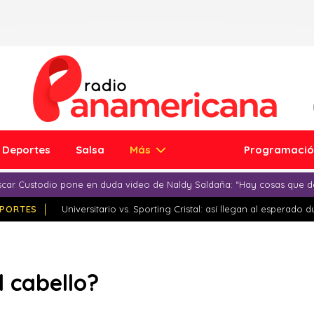
Deportes
Salsa
Más
Programaci
car Custodio pone en duda video de Naldy Saldaña: “Hay cosas que d
PORTES
Universitario vs. Sporting Cristal: así llegan al esperado 
l cabello?