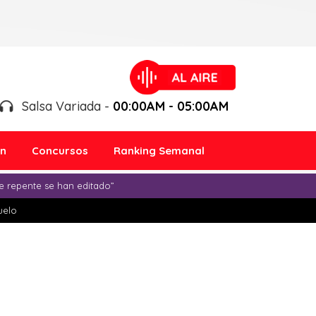
Salsa Variada -
00:00AM - 05:00AM
ón
Concursos
Ranking Semanal
e repente se han editado”
duelo