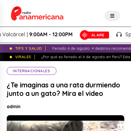
cárcel |
9:00AM - 12:00PM
Splash
TIPS Y SALUD
Feriado 6 de agosto: 4 destinos recomend
VIRALES
¿Por qué es feriado el 6 de agosto en Perú? Esta 
INTERNACIONALES
¿Te imaginas a una rata durmiendo
junto a un gato? Mira el video
admin