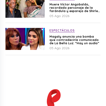
Muere Víctor Angobaldo,
recordado personaje de la
farándula y expareja de Shirley
Cherres
05 Ago 2026
ESPECTÁCULOS
Magaly anuncia una bomba
que contradeciría comunicado
de La Bella Luz: “Hay un audio”
05 Ago 2026