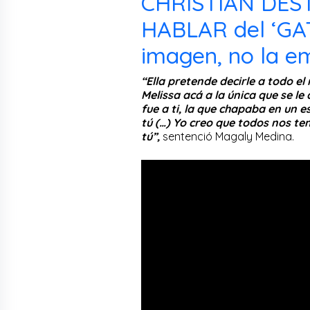
CHRISTIAN DEST
HABLAR del ‘GATO
imagen, no la e
“Ella pretende decirle a todo el
Melissa acá a la única que se le
fue a ti, la que chapaba en un 
tú (…) Yo creo que todos nos te
tú”,
sentenció Magaly Medina.