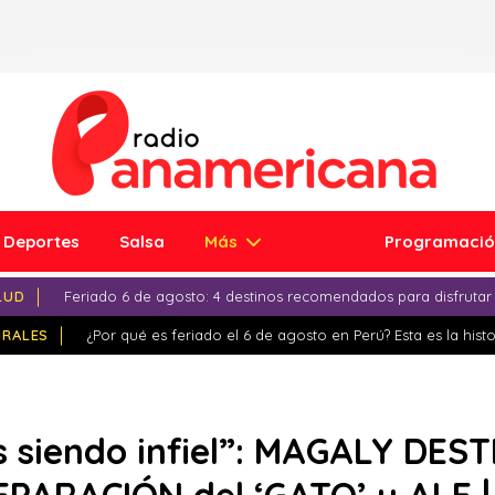
Deportes
Salsa
Más
Programaci
LUD
Feriado 6 de agosto: 4 destinos recomendados para disfrutar
IRALES
¿Por qué es feriado el 6 de agosto en Perú? Esta es la histo
siendo infiel”: MAGALY DES