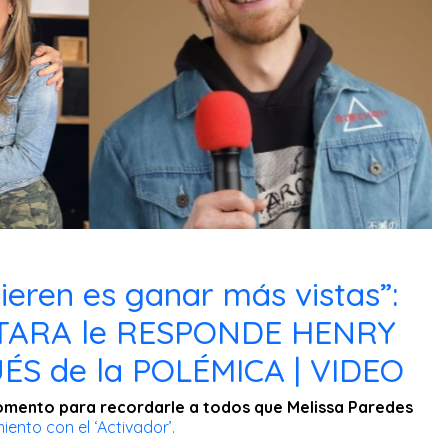
ieren es ganar más vistas”:
TARA le RESPONDE HENRY
S de la POLÉMICA | VIDEO
mento para recordarle a todos que Melissa Paredes
ento con el ‘Activador’.