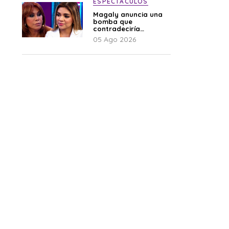
ESPECTÁCULOS
Magaly anuncia una
bomba que
contradeciría
comunicado de La
05 Ago 2026
Bella Luz: “Hay un
audio”