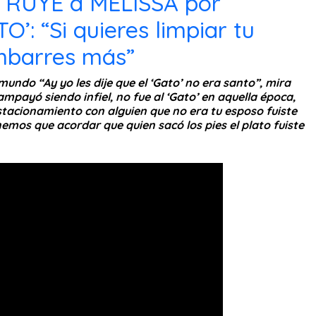
RUYE a MELISSA por
’: “Si quieres limpiar tu
mbarres más”
 mundo “Ay yo les dije que el ‘Gato’ no era santo”, mira
 ampayó siendo infiel, no fue al ‘Gato’ en aquella época,
estacionamiento con alguien que no era tu esposo fuiste
nemos que acordar que quien sacó los pies el plato fuiste