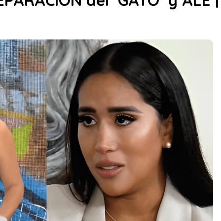
EPARACIÓN del ‘GATO’ y ALE 