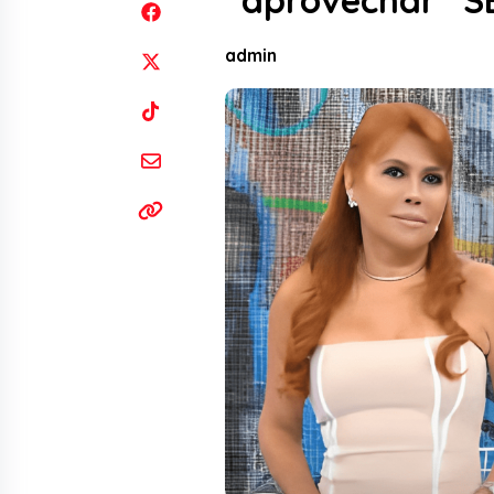
“aprovechar” S
admin