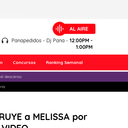
Panapedidos - Dj Pana -
12:00PM -
1:00PM
ón
Concursos
Ranking Semanal
 el descanso
ria
TRUYE a MELISSA por