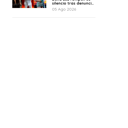
silencio tras denuncia
de Naldy: “Todo el
05 Ago 2026
mundo lo sabía”