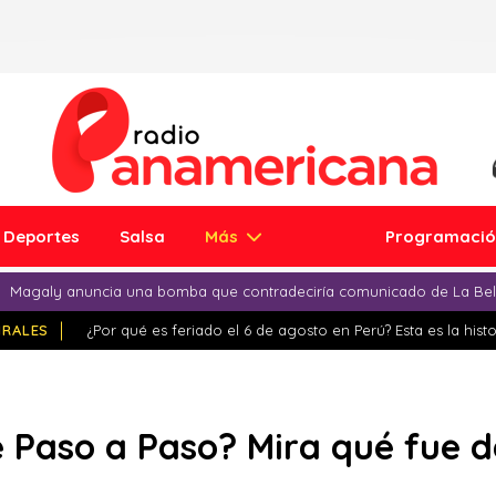
Deportes
Salsa
Más
Programaci
Magaly anuncia una bomba que contradeciría comunicado de La Bell
IRALES
¿Por qué es feriado el 6 de agosto en Perú? Esta es la histo
 Paso a Paso? Mira qué fue d