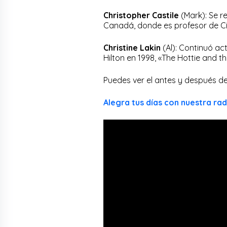
Christopher Castile
(Mark): Se re
Canadá, donde es profesor de Cie
Christine Lakin
(Al): Continuó ac
Hilton en 1998, «The Hottie and the
Puedes ver el antes y después de
Alegra tus días con nuestra rad