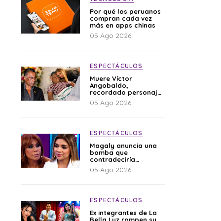
Por qué los peruanos
compran cada vez
más en apps chinas
05 Ago 2026
ESPECTÁCULOS
Muere Víctor
Angobaldo,
recordado personaje
de la farándula y
05 Ago 2026
expareja de Shirley
Cherres
ESPECTÁCULOS
Magaly anuncia una
bomba que
contradeciría
comunicado de La
05 Ago 2026
Bella Luz: “Hay un
audio”
ESPECTÁCULOS
Ex integrantes de La
Bella Luz rompen su