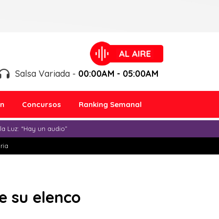
Salsa Variada -
00:00AM - 05:00AM
ón
Concursos
Ranking Semanal
a Luz: “Hay un audio”
ria
e su elenco