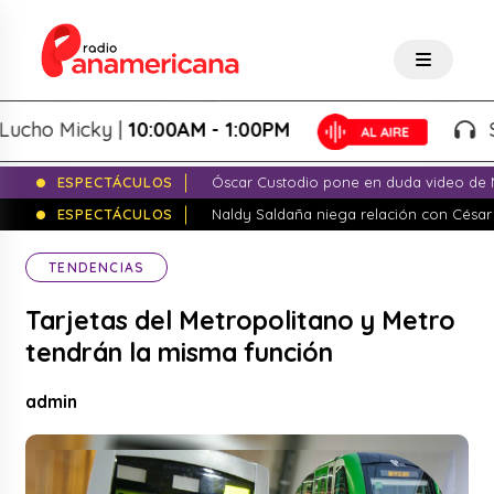
o Micky |
10:00AM - 1:00PM
Salsa
ESPECTÁCULOS
Óscar Custodio pone en duda video de N
ESPECTÁCULOS
Naldy Saldaña niega relación con César
TENDENCIAS
Tarjetas del Metropolitano y Metro
tendrán la misma función
admin