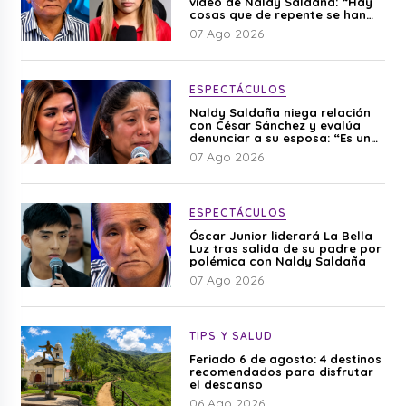
video de Naldy Saldaña: “Hay
cosas que de repente se han
editado”
07 Ago 2026
ESPECTÁCULOS
Naldy Saldaña niega relación
con César Sánchez y evalúa
denunciar a su esposa: “Es una
difamación”
07 Ago 2026
ESPECTÁCULOS
Óscar Junior liderará La Bella
Luz tras salida de su padre por
polémica con Naldy Saldaña
07 Ago 2026
TIPS Y SALUD
Feriado 6 de agosto: 4 destinos
recomendados para disfrutar
el descanso
06 Ago 2026