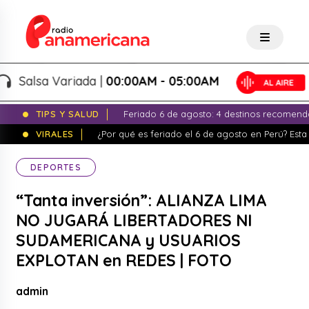
alsa Variada |
00:00AM - 05:00AM
TIPS Y SALUD
Feriado 6 de agosto: 4 destinos recomend
VIRALES
¿Por qué es feriado el 6 de agosto en Perú? Esta 
DEPORTES
“Tanta inversión”: ALIANZA LIMA
NO JUGARÁ LIBERTADORES NI
SUDAMERICANA y USUARIOS
EXPLOTAN en REDES | FOTO
admin