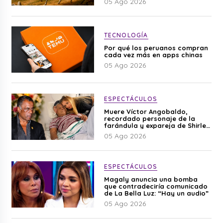
05 Ago 2026
TECNOLOGÍA
Por qué los peruanos compran
cada vez más en apps chinas
05 Ago 2026
ESPECTÁCULOS
Muere Víctor Angobaldo,
recordado personaje de la
farándula y expareja de Shirley
Cherres
05 Ago 2026
ESPECTÁCULOS
Magaly anuncia una bomba
que contradeciría comunicado
de La Bella Luz: “Hay un audio”
05 Ago 2026